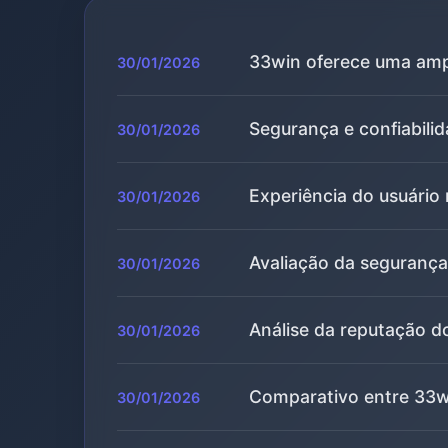
33win oferece uma ampl
30/01/2026
Segurança e confiabilid
30/01/2026
Experiência do usuário 
30/01/2026
Avaliação da segurança
30/01/2026
Análise da reputação d
30/01/2026
Comparativo entre 33wi
30/01/2026