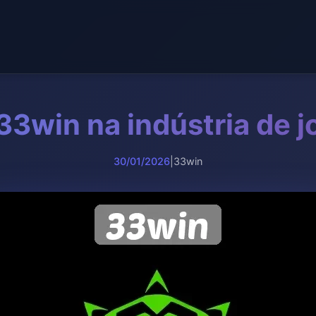
3win na indústria de j
30/01/2026
|
33win