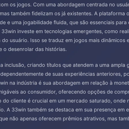
com os jogos. Com uma abordagem centrada no usuár
as também fidelizam os já existentes. A plataforma 
ade e uma jogabilidade fluida, que são essenciais par
a 33win investe em tecnologias emergentes, como real
cia do usuário. Isso se traduz em jogos mais dinâmicos
 o desenrolar das histórias.
inclusão, criando títulos que atendem a uma ampla g
ndependentemente de suas experiências anteriores, po
win na indústria é sua abordagem em relação à mone
igáveis ao consumidor, oferecendo opções de compra
ção do cliente é crucial em um mercado saturado, onde
brio. A 33win também se destaca em sua presença em 
que não apenas oferecem prêmios atrativos, mas ta