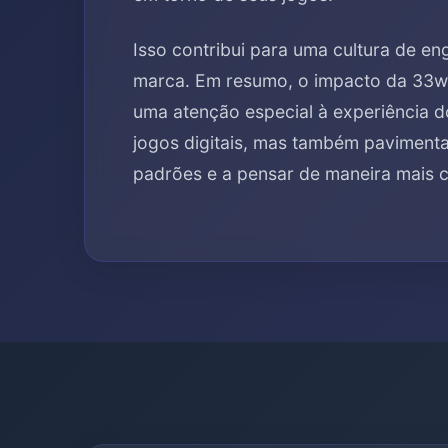
Isso contribui para uma cultura de e
marca. Em resumo, o impacto da 33win
uma atenção especial à experiência 
jogos digitais, mas também pavimenta
padrões e a pensar de maneira mais cri