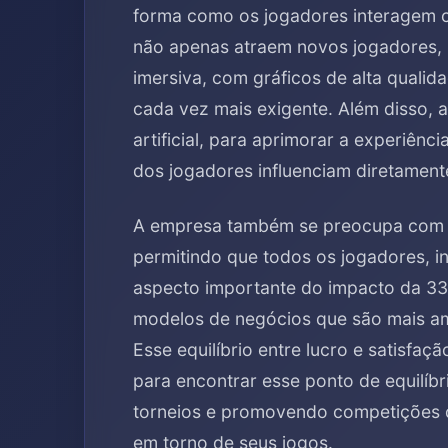
forma como os jogadores interagem 
não apenas atraem novos jogadores, m
imersiva, com gráficos de alta qualid
cada vez mais exigente. Além disso, 
artificial, para aprimorar a experiên
dos jogadores influenciam diretamente
A empresa também se preocupa com a 
permitindo que todos os jogadores, i
aspecto importante do impacto da 33
modelos de negócios que são mais am
Esse equilíbrio entre lucro e satisfa
para encontrar esse ponto de equilí
torneios e promovendo competições 
em torno de seus jogos.