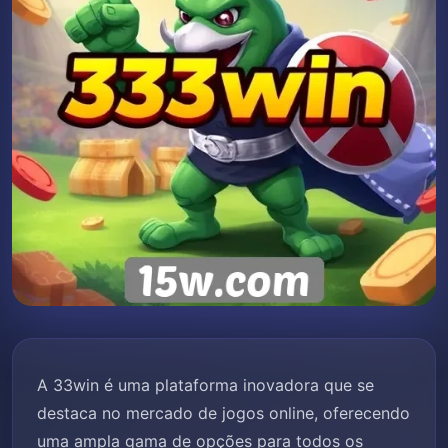
A 33win é uma plataforma inovadora que se
destaca no mercado de jogos online, oferecendo
uma ampla gama de opções para todos os