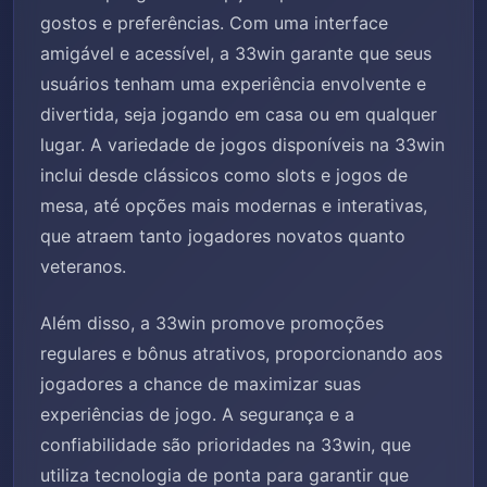
gostos e preferências. Com uma interface
amigável e acessível, a 33win garante que seus
usuários tenham uma experiência envolvente e
divertida, seja jogando em casa ou em qualquer
lugar. A variedade de jogos disponíveis na 33win
inclui desde clássicos como slots e jogos de
mesa, até opções mais modernas e interativas,
que atraem tanto jogadores novatos quanto
veteranos.
Além disso, a 33win promove promoções
regulares e bônus atrativos, proporcionando aos
jogadores a chance de maximizar suas
experiências de jogo. A segurança e a
confiabilidade são prioridades na 33win, que
utiliza tecnologia de ponta para garantir que